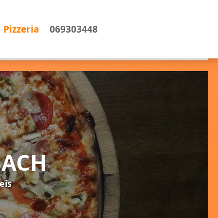
Pizzeria
069303448
BACH
eis